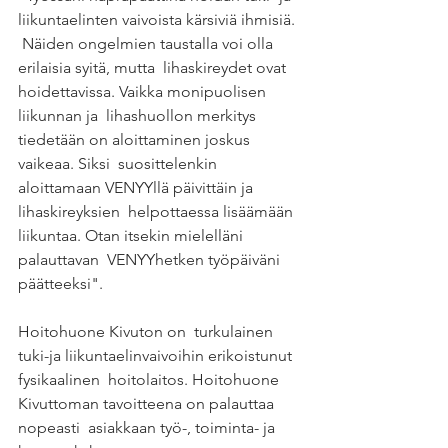
liikuntaelinten vaivoista kärsiviä ihmisiä. 
 Näiden ongelmien taustalla voi olla 
erilaisia syitä, mutta  lihaskireydet ovat 
hoidettavissa. Vaikka monipuolisen 
liikunnan ja  lihashuollon merkitys 
tiedetään on aloittaminen joskus 
vaikeaa. Siksi  suosittelenkin 
aloittamaan VENYYllä päivittäin ja 
lihaskireyksien  helpottaessa lisäämään 
liikuntaa. Otan itsekin mielelläni 
palauttavan  VENYYhetken työpäiväni 
päätteeksi".
Hoitohuone Kivuton on  turkulainen 
tuki-ja liikuntaelinvaivoihin erikoistunut 
fysikaalinen  hoitolaitos. Hoitohuone 
Kivuttoman tavoitteena on palauttaa 
nopeasti  asiakkaan työ-, toiminta- ja 