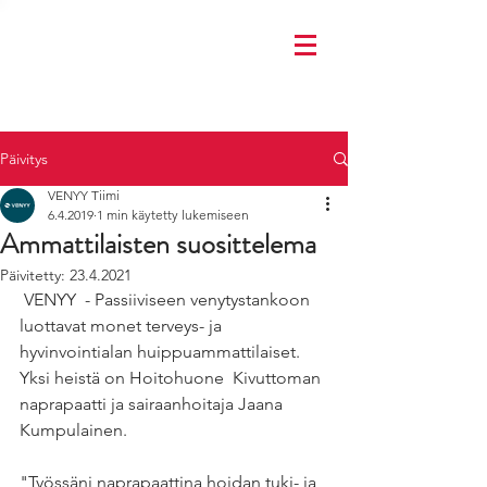
Päivitys
VENYY Tiimi
6.4.2019
1 min käytetty lukemiseen
Ammattilaisten suosittelema
Päivitetty:
23.4.2021
 VENYY  - Passiiviseen venytystankoon 
luottavat monet terveys- ja  
hyvinvointialan huippuammattilaiset. 
Yksi heistä on Hoitohuone  Kivuttoman 
naprapaatti ja sairaanhoitaja Jaana 
Kumpulainen.  
"Työssäni naprapaattina hoidan tuki- ja 