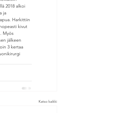
lä 2018 alkoi 
 ja 
apua. Harkittiin 
opeasti kivut 
n. Myös 
en jälkeen 
oin 3 kertaa 
uonikirurgi
Katso kaikki