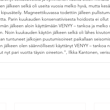
Sen jälkeen selkä oli useita vuosia melko hyvä, mutta kesäl
kipusäteily. Magneettikuvassa todettiin jälleen pullistuma
tta. Parin kuukauden konservatiivisesta hoidosta ei ollut 
Tämän jälkeen aloin käyttämään VENYY – tankoa ja melko n
n. Noin kuukauden käytön jälkeen selkä oli lähes kivuto
 tuntuneet jalkojen puutumisoireet paikallaan seisomis
än jälkeen olen säännöllisesti käyttänyt VENYY – tankoa n
ut nyt pari vuotta täysin oireeton.", Ilkka Kantonen, veris