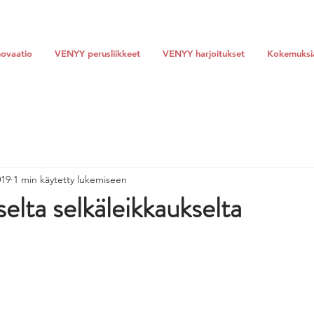
ovaatio
VENYY perusliikkeet
VENYY harjoitukset
Kokemuksi
019
1 min käytetty lukemiseen
selta selkäleikkaukselta