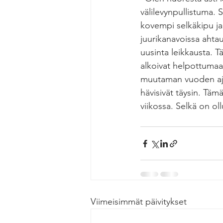
välilevynpullistuma. 
kovempi selkäkipu ja 
juurikanavoissa ahtau
uusinta leikkausta. 
alkoivat helpottumaa
muutaman vuoden ajan
hävisivät täysin. Täm
viikossa. Selkä on oll
Viimeisimmät päivitykset