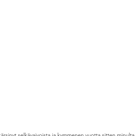
ärsinyt selkävaivoista ja kymmenen vuotta sitten minulta l