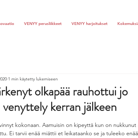
ovaatio
VENYY perusliikkeet
VENYY harjoitukset
Kokemuksi
2020
1 min käytetty lukemiseen
ärkenyt olkapää rauhottui jo
enyttely kerran jälkeen
vinnyt kokonaan. Aamuisin on kipeyttä kun on nukkunut 
tu. Ei tarvii enää miättii et leikataanko se ja tuleeko enää 