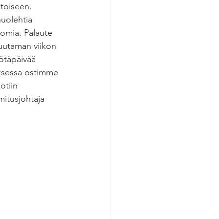
toiseen. 
uolehtia 
lomia. Palaute 
muutaman viikon 
ötäpäivää 
uksessa ostimme 
otiin 
mitusjohtaja 