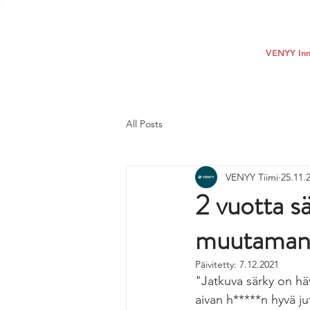
VENYY Inn
All Posts
VENYY Tiimi
25.11.
2 vuotta s
muutaman v
Päivitetty:
7.12.2021
"Jatkuva särky on hä
aivan h*****n hyvä jut