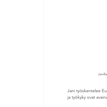
Janil
Jani työskentelee Eur
ja työkyky ovat avai