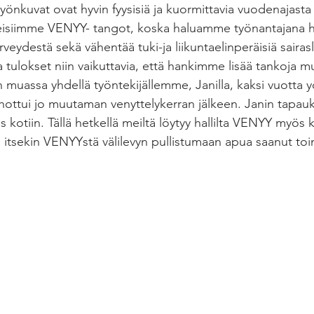
önkuvat ovat hyvin fyysisiä ja kuormittavia vuodenajasta 
isiimme VENYY- tangot, koska haluamme työnantajana h
eydestä sekä vähentää tuki-ja liikuntaelinperäisiä sairas
a ja tulokset niin vaikuttavia, että hankimme lisää tankoja 
 muassa yhdellä työntekijällemme, Janilla, kaksi vuotta y
hottui jo muutaman venyttelykerran jälkeen. Janin tapa
otiin. Tällä hetkellä meiltä löytyy hallilta VENYY myös k
o itsekin VENYYstä välilevyn pullistumaan apua saanut toi