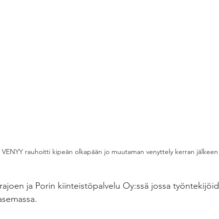
la VENYY rauhoitti kipeän olkapään jo muutaman venyttely kerran jälkeen
ajoen ja Porin kiinteistöpalvelu Oy:ssä jossa työntekijöid
nasemassa.