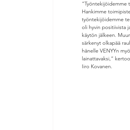
”Työntekijöidemme ty
Hankimme toimipiste
työntekijöidemme terv
oli hyvin positiivist
käytön jälkeen. Muun
särkenyt olkapää rau
hänelle VENYYn myös k
lainattavaksi,” kerto
Iiro Kovanen.